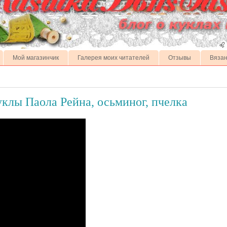
Мой магазинчик
Галерея моих читателей
Отзывы
Вязан
уклы Паола Рейна, осьминог, пчелка