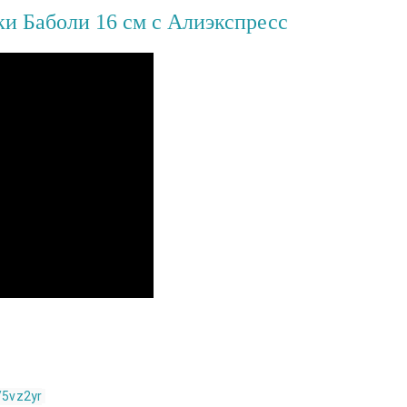
и Баболи 16 см с Алиэкспресс
b/5vz2yr