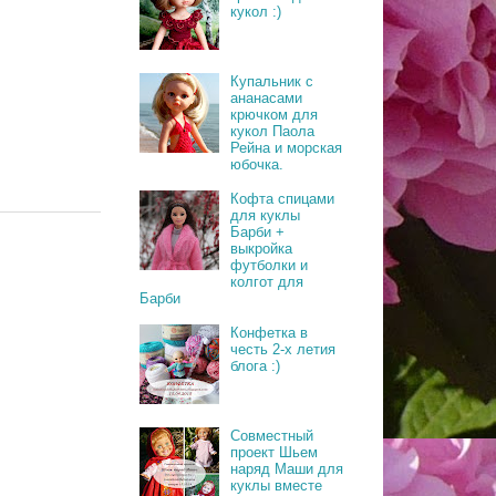
кукол :)
Купальник с
ананасами
крючком для
кукол Паола
Рейна и морская
юбочка.
Кофта спицами
для куклы
Барби +
выкройка
футболки и
колгот для
Барби
Конфетка в
честь 2-х летия
блога :)
Совместный
проект Шьем
наряд Маши для
куклы вместе