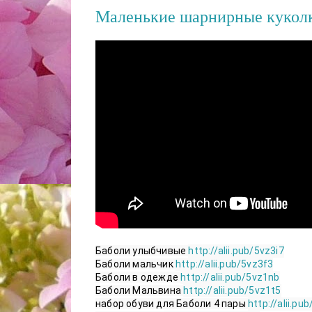
Маленькие шарнирные куколк
Баболи улыбчивые 
http://alii.pub/5vz3i7
Баболи мальчик 
http://alii.pub/5vz3f3
Баболи в одежде 
http://alii.pub/5vz1nb
Баболи Мальвина 
http://alii.pub/5vz1t5
набор обуви для Баболи 4 пары 
http://alii.pu