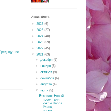
Архив блога
►
2026
(6)
►
2025
(27)
►
2024
(40)
►
2023
(59)
►
2022
(45)
Предыдущие
▼
2021
(63)
►
декабря
(6)
►
ноября
(6)
►
октября
(9)
►
сентября
(6)
►
августа
(4)
▼
июля
(5)
Вязовлог Новый
проект для
куклы Паола
Рейна,
осьми...