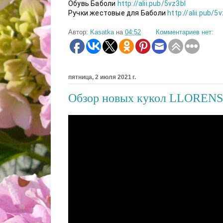
Обувь Баболи 
http://alii.pub/5vz3bl
Ручки жестовые для Баболи 
http://alii.pub/5
Автор:
Kasatka
на
04:52
Комментариев нет:
пятница, 2 июля 2021 г.
Обзор новых кукол LLOREN